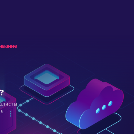
живание
?
иалисты
 в