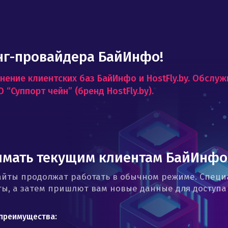
link
нг-провайдера БайИнфо!
нение клиентских баз БайИнфо и HostFly.by. Обслу
“Суппорт чейн” (бренд HostFly.by).
имать текущим клиентам БайИнфо
айты продолжат работать в обычном режиме. Спец
ы, а затем пришлют вам новые данные для доступа
 преимущества: